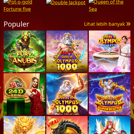
Populer
Lihat lebih banyak