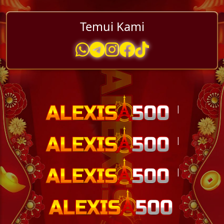
Temui Kami
|
|
|