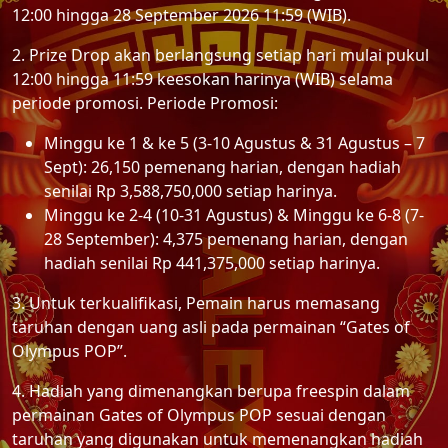
12:00 hingga 28 September 2026 11:59 (WIB).
2. Prize Drop akan berlangsung setiap hari mulai pukul
12:00 hingga 11:59 keesokan harinya (WIB) selama
periode promosi. Periode Promosi:
Minggu ke 1 & ke 5 (3-10 Agustus & 31 Agustus – 7
Sept): 26,150 pemenang harian, dengan hadiah
senilai Rp 3,588,750,000 setiap harinya.
Minggu ke 2-4 (10-31 Agustus) & Minggu ke 6-8 (7-
28 September): 4,375 pemenang harian, dengan
hadiah senilai Rp 441,375,000 setiap harinya.
3. Untuk terkualifikasi, Pemain harus memasang
taruhan dengan uang asli pada permainan “Gates of
Olympus POP”.
4. Hadiah yang dimenangkan berupa freespin dalam
permainan Gates of Olympus POP sesuai dengan
taruhan yang digunakan untuk memenangkan hadiah