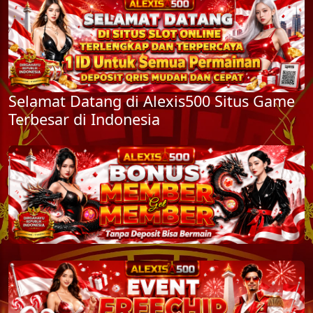
Selamat Datang di Alexis500 Situs Game
Terbesar di Indonesia