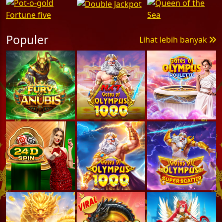
Populer
Lihat lebih banyak