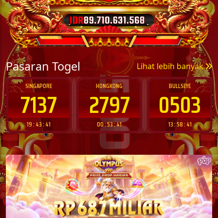
Pasaran Togel
Lihat lebih banyak
HONGKONG
BULLSEYE
CALIFORNIA
2797
0503
6864
00 : 53 : 40
13 : 58 : 40
10 : 28 : 40