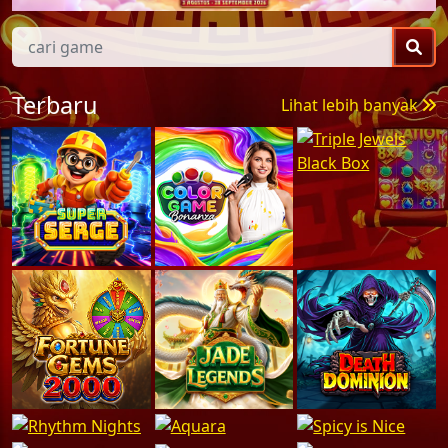
Terbaru
Lihat lebih banyak