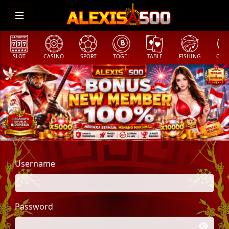
SLOT
CASINO
SPORT
TOGEL
TABLE
FISHING
COCK
Username
Password