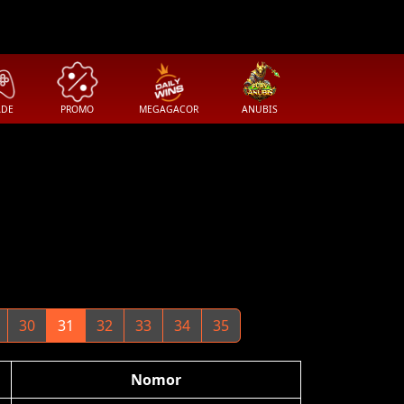
ADE
PROMO
MEGAGACOR
ANUBIS
30
31
32
33
34
35
Nomor