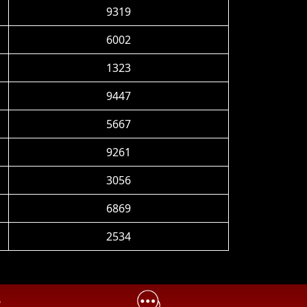
9319
6002
1323
9447
5667
9261
3056
6869
2534