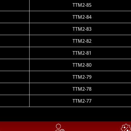
TTM2-85
TTM2-84
TTM2-83
TTM2-82
TTM2-81
TTM2-80
TTM2-79
TTM2-78
TTM2-77