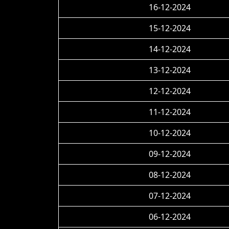
16-12-2024
15-12-2024
14-12-2024
13-12-2024
12-12-2024
11-12-2024
10-12-2024
09-12-2024
08-12-2024
07-12-2024
06-12-2024